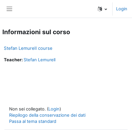
Vai al contenuto principale
Login
Pannello laterale
Informazioni sul corso
Stefan Lemurell course
Teacher:
Stefan Lemurell
Non sei collegato. (
Login
)
Riepilogo della conservazione dei dati
Passa al tema standard