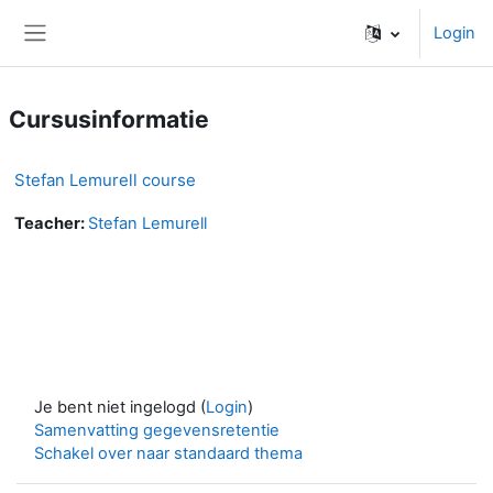
Ga naar hoofdinhoud
Login
Zijpaneel
Cursusinformatie
Stefan Lemurell course
Teacher:
Stefan Lemurell
Je bent niet ingelogd (
Login
)
Samenvatting gegevensretentie
Schakel over naar standaard thema