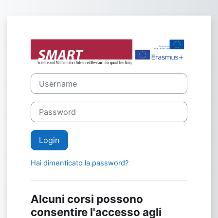
Vai al contenuto principale
Login su Eras
Username
Password
Login
Hai dimenticato la password?
Alcuni corsi possono
consentire l'accesso agli