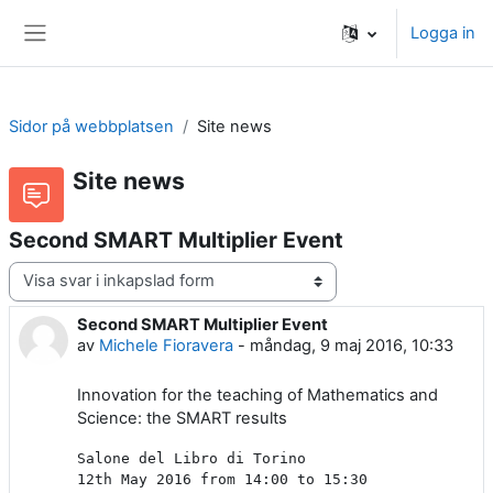
Gå direkt till huvudinnehåll
Logga in
Sidopanel
Sidor på webbplatsen
Site news
Site news
Second SMART Multiplier Event
Visningsläge
Second SMART Multiplier Event
Antal svar: 0
av
Michele Fioravera
-
måndag, 9 maj 2016, 10:33
Innovation for the teaching of Mathematics and
Science: the SMART results
Salone del Libro di Torino
12th May 2016 from 14:00 to 15:30